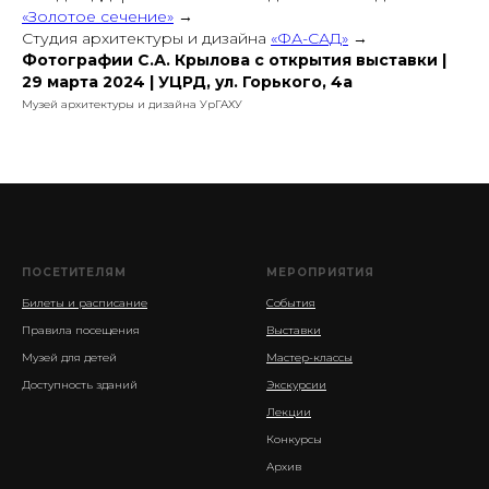
«Золотое сечение»
→
Студия архитектуры и дизайна
«ФА-САД»
→
Фотографии С.А. Крылова с открытия выставки |
29 марта 2024 | УЦРД, ул. Горького, 4а
Музей архитектуры и дизайна УрГАХУ
ПОСЕТИТЕЛЯМ
МЕРОПРИЯТИЯ
Билеты и расписание
События
Правила посещения
Выставки
Музей для детей
Мастер-классы
Доступность зданий
Экскурсии
Лекции
Конкурсы
Архив