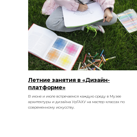
Летние занятия в «Дизайн-
платформе»
В июне и июле встречаемся каждую среду в Музее
архитектуры и дизайна УрГАХУ на мастер-классах по
современному искусству.