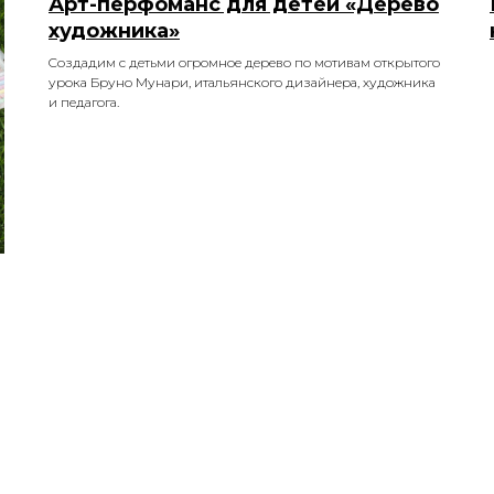
Арт-перфоманс для детей «Дерево
художника»
Cоздадим с детьми огромное дерево по мотивам открытого
урока Бруно Мунари, итальянского дизайнера, художника
и педагога.