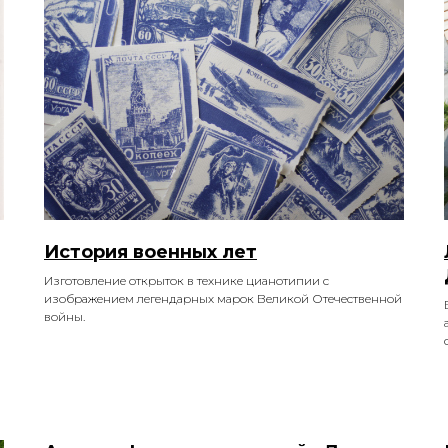
История военных лет
Изготовление открыток в технике цианотипии с
изображением легендарных марок Великой Отечественной
войны.