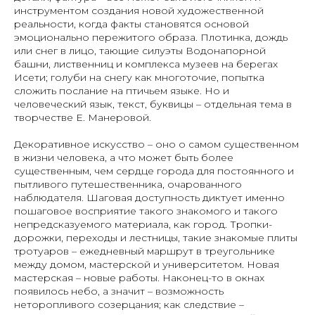
инструментом создания новой художественной
реальности, когда факты становятся основой
эмоционально пережитого образа. Плотинка, дождь
или снег в лицо, тающие силуэты Водонапорной
башни, лиственниц и комплекса музеев на берегах
Исети; голуби на снегу как многоточие, попытка
сложить послание на птичьем языке. Но и
человеческий язык, текст, буквицы – отдельная тема в
творчестве Е. Манеровой.
Декоративное искусство – оно о самом существенном
в жизни человека, а что может быть более
существенным, чем сердце города для постоянного и
пытливого путешественника, очарованного
наблюдателя. Шаговая доступность диктует именно
пошаговое восприятие такого знакомого и такого
непредсказуемого материала, как город. Тропки-
дорожки, переходы и лестницы, такие знакомые плиты
тротуаров – ежедневный маршрут в треугольнике
между домом, мастерской и университетом. Новая
мастерская – новые работы. Наконец-то в окнах
появилось небо, а значит – возможность
неторопливого созерцания; как следствие –