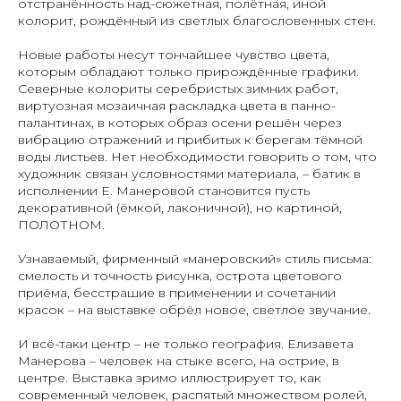
отстранённость над-сюжетная, полётная, иной
колорит, рождённый из светлых благословенных стен.
Новые работы несут тончайшее чувство цвета,
которым обладают только прирождённые графики.
Северные колориты серебристых зимних работ,
виртуозная мозаичная раскладка цвета в панно-
палантинах, в которых образ осени решён через
вибрацию отражений и прибитых к берегам тёмной
воды листьев. Нет необходимости говорить о том, что
художник связан условностями материала, – батик в
исполнении Е. Манеровой становится пусть
декоративной (ёмкой, лаконичной), но картиной,
ПОЛОТНОМ.
Узнаваемый, фирменный «манеровский» стиль письма:
смелость и точность рисунка, острота цветового
приёма, бесстрашие в применении и сочетании
красок – на выставке обрёл новое, светлое звучание.
И всё-таки центр – не только география. Елизавета
Манерова – человек на стыке всего, на острие, в
центре. Выставка зримо иллюстрирует то, как
современный человек, распятый множеством ролей,