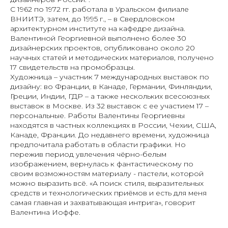
С 1962 по 1972 гг. работала в Уральском филиале
ВНИИТЭ, затем, до 1995 г., – в Свердловском
архитектурном институте на кафедре дизайна.
Валентиной Георгиевной выполнено более 30
дизайнерских проектов, опубликовано около 20
научных статей и методических материалов, получено
17 свидетельств на промобразцы.
Художница – участник 7 международных выставок по
дизайну: во Франции, в Канаде, Германии, Финляндии,
Греции, Индии, ГДР – а также нескольких всесоюзных
выставок в Москве. Из 32 выставок с ее участием 17 –
персональные. Работы Валентины Георгиевны
находятся в частных коллекциях в России, Чехии, США,
Канаде, Франции. До недавнего времени, художница
предпочитала работать в области графики. Но
пережив период увлечения чёрно-белым
изображением, вернулась к фантастическому по
своим возможностям материалу - пастели, которой
можно выразить всё. «
А поиск стиля, выразительных
средств и технологических приёмов и есть для меня
самая главная и захватывающая интрига
», говорит
Валентина Иоффе.