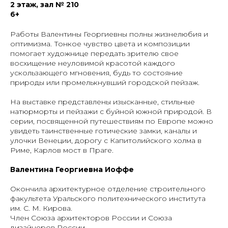
2 этаж, зал № 210
6+
Работы Валентины Георгиевны полны жизнелюбия и
оптимизма. Тонкое чувство цвета и композиции
помогает художнице передать зрителю свое
восхищение неуловимой красотой каждого
ускользающего мгновения, будь то состояние
природы или промелькнувший городской пейзаж.
На выставке представлены изысканные, стильные
натюрморты и пейзажи с буйной южной природой. В
серии, посвященной путешествиям по Европе можно
увидеть таинственные готические замки, каналы и
улочки Венеции, дорогу с Капитолийского холма в
Риме, Карлов мост в Праге.
Валентина Георгиевна Иоффе
Окончила архитектурное отделение строительного
факультета Уральского политехнического института
им. С. М. Кирова.
Член Союза архитекторов России и Союза
дизайнеров России. .