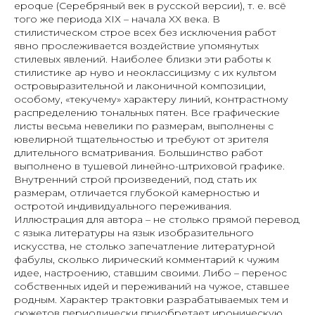
epoque (Серебряный век в русской версии), т. е. всё
того же периода XIХ – начала XX века. В
стилистическом строе всех без исключения работ
явно прослеживается воздействие упомянутых
стилевых явлений. Наиболее близки эти работы к
стилистике ар нуво и неоклассицизму с их культом
островыразительной и лаконичной композиции,
особому, «текучему» характеру линий, контрастному
распределению тональных пятен. Все графические
листы весьма невелики по размерам, выполнены с
ювелирной тщательностью и требуют от зрителя
длительного всматривания. Большинство работ
выполнено в тушевой линейно-штриховой графике.
Внутренний строй произведений, под стать их
размерам, отличается глубокой камерностью и
остротой индивидуального переживания.
Иллюстрация для автора – не столько прямой перевод
с языка литературы на язык изобразительного
искусства, не столько запечатление литературной
фабулы, сколько лирический комментарий к чужим
идее, настроению, ставшим своими. Либо – перенос
собственных идей и переживаний на чужое, ставшее
родным. Характер трактовки разрабатываемых тем и
сюжетов периодически приобретает ироническую