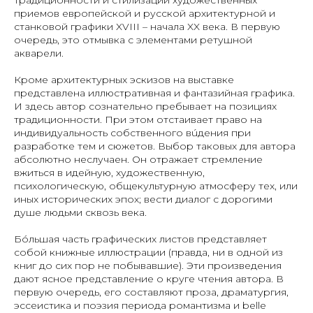
традиционности и стилизации художественных
приемов европейской и русской архитектурной и
станковой графики XVIII – начала XX века. В первую
очередь, это отмывка с элементами ретушной
акварели.
Кроме архитектурных эскизов на выставке
представлена иллюстративная и фантазийная графика.
И здесь автор сознательно пребывает на позициях
традиционности. При этом отстаивает право на
индивидуальность собственного вúдения при
разработке тем и сюжетов. Выбор таковых для автора
абсолютно неслучаен. Он отражает стремление
вжиться в идейную, художественную,
психологическую, общекультурную атмосферу тех, или
иных исторических эпох; вести диалог с дорогими
душе людьми сквозь века.
Бóльшая часть графических листов представляет
собой книжные иллюстрации (правда, ни в одной из
книг до сих пор не побывавшие). Эти произведения
дают ясное представление о круге чтения автора. В
первую очередь, его составляют проза, драматургия,
эссеистика и поэзия периода романтизма и belle