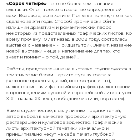
«Сорок четыре»
– это не более чем название
выставки. Оно – только отражение определенной
вехи. Возраста, если хотите. Попытки понять, что и как
сделано за эти годы. Способ иронически сбить
излишний драматизм и романтический пафос
некоторых из представленных графических листов. Ко
всему прочему 10 лет назад, в 2008 году, состоялась
выставка с названием «Тридцать три». Значит, название
новой выставки – еще и напоминание для тех, кто
знает и помнит – о той, давней…
Работы, представленные на выставке, группируются в
тематические блоки – архитектурная графика
(эскизные проекты зданий, интерьеров и т.п.),
иллюстративная и фантазийная графика (иллюстрации
к произведениям русской и европейской литературы
XIX – начала ХХ века, свободные мотивы, портреты).
Еще в студенчестве, в силу личных предпочтений,
автор выбрал в качестве профессии архитектурную
реставрацию и культовое зодчество. Графические
листы архитектурной тематики изначально и
принципиально несут на себе печать глубокой