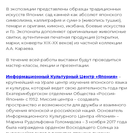
В экспозиции представлены образцы традиционных
искусств Японии: сад камней как абсолют японского
символизма, каллиграфия и суми-э (живопись тушью),
темари и оригами, кимоно, икэбана, боевые искусства
и Го. Экспонаты дополняют оригинальные живописные
свитки, аутентичная печатная продукция (открытки,
марки, конверты XIX–XX веков) из частной коллекции
А.А. Караева.
В течение всей работы выставки будут проводиться
мастер-классы, лекции и презентации.
Информационный Культурный Центр «Япония»
–
крупнейший на Урале центр изучения японского языка
и культуры, который ведет свою деятельность года при
Екатеринбургском отделении Общества «Россия-
Япония» с 1992. Миссия центра – создавать
пространство и возможности для дружбы и взаимного
обучения японской и российской наций. Основатель
Информационного Культурного Центра «Япония» –
Марина Рудольфовна Голомидова – 3 ноября 2017 года
была награждена орденом Восходящего Солнца за