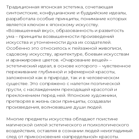
Традиционная японская эстетика, сочетающая
синтоистские, конфуцианские и буддийские идеалы,
разработала особые принципы, понимание которых
является ключом к японскому искусству.
«Возвышенный вкус», образованность и развитость
ума – принципы возвышенности произведений
искусства и утонченности духа их создателей.
Особенно это относилось к пейзажной живописи,
садовому искусству, архитектуре, боевым искусствам
и аранжировке цветов. «Очарование вещей» –
эстетический идеал, в основе которого – чувственное
переживание глубинной и эфемерной красоты,
заложенной как в природе, так и в человеческом
существе. Это сопряжено с налетом поэтической
грусти, с наслаждением преходящей красотой и
преклонением перед ней. Японские художники,
претворяя в жизнь свои принципы, создавали
произведения, волновавшие души людей.
Многие предметы искусства обладают поистине
магической силой эстетического и психологического
воздействия, оставляя в сознании людей неизгладимый
след от прикосновения «запредельной» красоты.