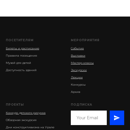
ПОСЕТИТЕЛЯМ
МЕРОПРИЯТИЯ
Билеты и расписание
События
Правила посещения
Выставки
Музей для детей
Мастер-классы
Доступность зданий
Экскурсии
Лекции
Конкурсы
Архив
ПРОЕКТЫ
ПОДПИСКА
Конкурс детского рисунка
Обзорная экскурсия
Дни конструктивизма на Урале