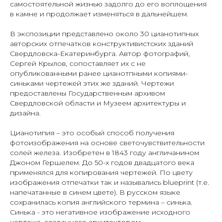
самостоятельной жизнью задолго до его воплощения
в камне и продолжает изменяться в дальнейшем.
В экспозиции представлено около 30 цианотипных
авторских отпечатков конструктивистских зданий
Свердловска-Екатеринбурга. Автор фотографий,
Сергей Крылов, сопоставляет их с не
опубликованными ранее цианотпными копиями-
синьками чертежей этих же зданий. Чертежи
предоставлены Государственным архивом
Свердловской области и Музеем архитектуры и
дизайна.
Цианотипия – это особый способ получения
фотоизображения на основе светочувствительности
солей железа. Изобретен в 1843 году англичанином
Джоном Гершелем. До 50-х годов двадцатого века
применялся для копирования чертежей. По цвету
изображения отпечатки так и назывались blueprint (т.е.
напечатанные в синем цвете). В русском языке
сохранилась копия английского термина – синька.
Синька - это негативное изображение исходного