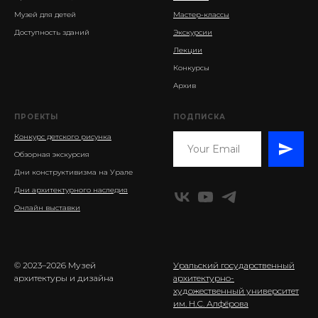
Музей для детей
Мастер-классы
Доступность зданий
Экскурсии
Лекции
Конкурсы
Архив
ПРОЕКТЫ
ПОДПИСКА
Конкурс детского рисунка
Обзорная экскурсия
Дни конструктивизма на Урале
Дни архитектурного наследия
Онлайн выставки
© 2023–2026 Музей
Уральский государственный
архитектуры и дизайна
архитектурно-
художественный университет
им. Н.С. Алфёрова