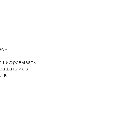
вом
расшифровывать
ращать их в
и в