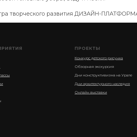
тра творческого развития ДИЗАЙН-ПЛАТФОРМ
ПРИЯТИЯ
ПРОЕКТЫ
Конкурс детского рисунка
и
Обзорная экскурсия
лассы
Дни конструктивизма на Урале
ии
Дни архитектурного наследия
Онлайн выставки
ы