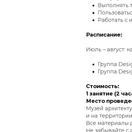
Выполнять 
Пользовать
Работать с
Расписание:
Июль – август: 
Группа Desig
Группа Desig
Стоимость:
1 занятие (2 час
Место проведе
Музей архитектур
и на территории
Все материалы 
Не забывайте с 