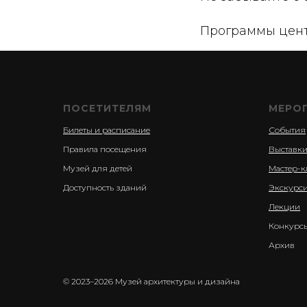
Программы цен
ПОСЕТИТЕЛЯМ
МЕРО
Билеты и расписание
События
Правила посещения
Выставк
Музей для детей
Мастер-к
Доступность зданий
Экскурс
Лекции
Конкурс
Архив
© 2023–2026 Музей архитектуры и дизайна