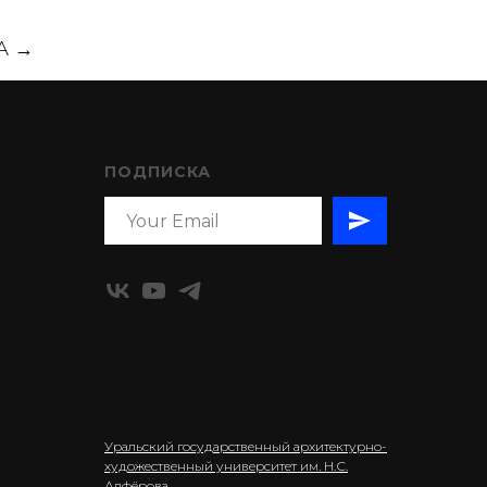
А →
ПОДПИСКА
Уральский государственный архитектурно-
художественный университет им. Н.С.
Алфёрова