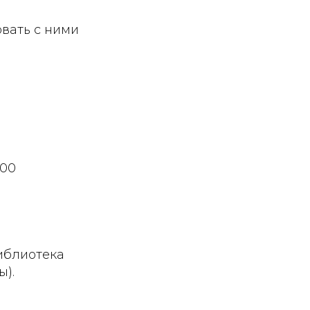
вать с ними
:00
библиотека
ы).