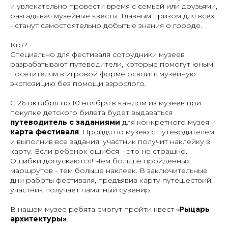
и увлекательно провести время с семьей или друзьями,
разгадывая музейные квесты. Главным призом для всех
- станут самостоятельно добытые знания о городе.
Кто?
Специально для фестиваля сотрудники музеев
разрабатывают путеводители, которые помогут юным
посетителям в игровой форме освоить музейную
экспозицию без помощи взрослого.
С 26 октября по 10 ноября в каждом из музеев при
покупке детского билета будет выдаваться
путеводитель с заданиями
для конкретного музея и
карта фестиваля
. Пройдя по музею с путеводителем
и выполнив все задания, участник получит наклейку в
карту. Если ребенок ошибся – это не страшно.
Ошибки допускаются! Чем больше пройденных
маршрутов - тем больше наклеек. В заключительные
дни работы фестиваля, предъявив карту путешествий,
участник получает памятный сувенир.
В нашем музее ребята смогут пройти квест «
Рыцарь
архитектуры»
.