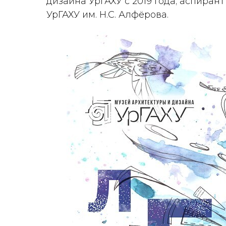
дизайна УрГАХУ с 2019 года; аспиран
УрГАХУ им. Н.С. Алфёрова.