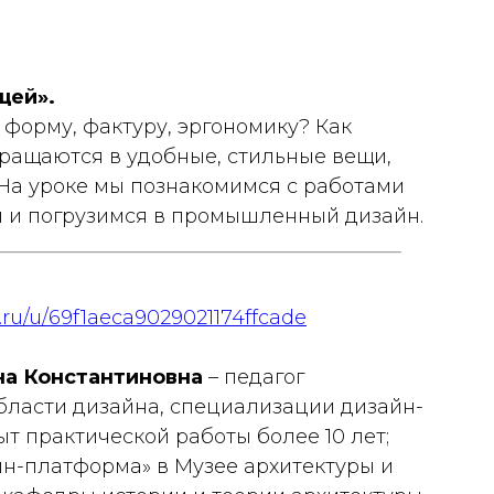
щей».
форму, фактуру, эргономику? Как
ащаются в удобные, стильные вещи,
 На уроке мы познакомимся с работами
й и погрузимся в промышленный дизайн.
x.ru/u/69f1aeca9029021174ffcade
на Константиновна
– педагог
бласти дизайна, специализации дизайн-
т практической работы более 10 лет;
йн-платформа» в Музее архитектуры и