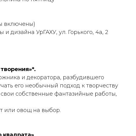
лы включены)
и дизайна УрГАХУ, ул. Горького, 4а, 2
творения»*.
ожника и декоратора, разбудившего
учать его необычный подход к творчеству
ь свои собственные фантазийные работы,
т или овощ на выбор.
о квадрата»
.