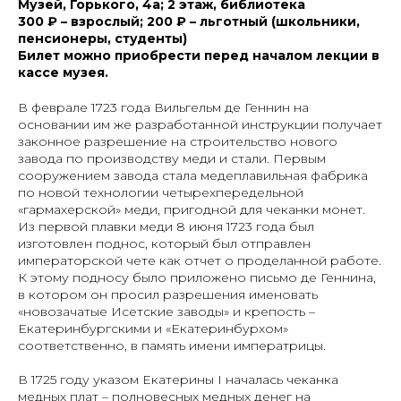
Музей, Горького, 4а; 2 этаж, библиотека
300 ₽ – взрослый; 200 ₽ – льготный (школьники,
пенсионеры, студенты)
Билет можно приобрести перед началом лекции в
кассе музея.
В феврале 1723 года Вильгельм де Геннин на
основании им же разработанной инструкции получает
законное разрешение на строительство нового
завода по производству меди и стали. Первым
сооружением завода стала медеплавильная фабрика
по новой технологии четырехпередельной
«гармахерской» меди, пригодной для чеканки монет.
Из первой плавки меди 8 июня 1723 года был
изготовлен поднос, который был отправлен
императорской чете как отчет о проделанной работе.
К этому подносу было приложено письмо де Геннина,
в котором он просил разрешения именовать
«новозачатые Исетские заводы» и крепость –
Екатеринбургскими и «Екатеринбурхом»
соответственно, в память имени императрицы.
В 1725 году указом Екатерины I началась чеканка
медных плат – полновесных медных денег на