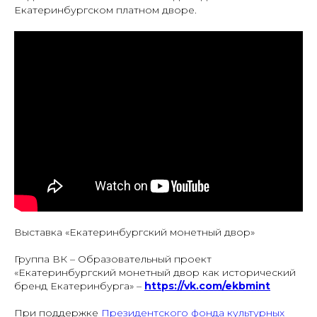
Екатеринбургском платном дворе.
Выставка «Екатеринбургский монетный двор»
Группа ВК – Образовательный проект
«Екатеринбургский монетный двор как исторический
бренд Екатеринбурга» –
https://vk.com/ekbmint
При поддержке
Президентского фонда культурных