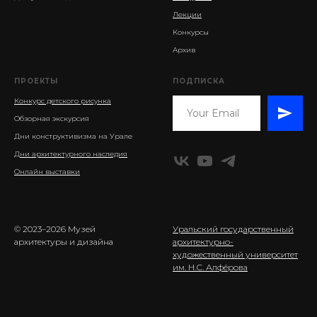
Лекции
Конкурсы
Архив
ПРОЕКТЫ
ПОДПИСКА
Конкурс детского рисунка
Обзорная экскурсия
Дни конструктивизма на Урале
Дни архитектурного наследия
Онлайн выставки
© 2023–2026 Музей
Уральский государственный
архитектуры и дизайна
архитектурно-
художественный университет
им. Н.С. Алфёрова