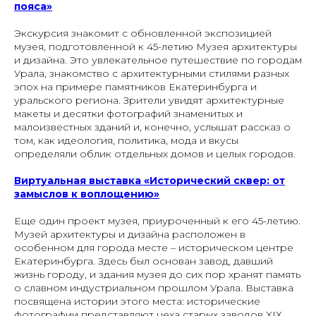
пояса»
Экскурсия знакомит с обновленной экспозицией
музея, подготовленной к 45-летию Музея архитектуры
и дизайна. Это увлекательное путешествие по городам
Урала, знакомство с архитектурными стилями разных
эпох на примере памятников Екатеринбурга и
уральского региона. Зрители увидят архитектурные
макеты и десятки фотографий знаменитых и
малоизвестных зданий и, конечно, услышат рассказ о
том, как идеология, политика, мода и вкусы
определяли облик отдельных домов и целых городов.
Виртуальная выставка «Исторический сквер: от
замыслов к воплощению»
Еще один проект музея, приуроченный к его 45-летию.
Музей архитектуры и дизайна расположен в
особенном для города месте – историческом центре
Екатеринбурга. Здесь был основан завод, давший
жизнь городу, и здания музея до сих пор хранят память
о славном индустриальном прошлом Урала. Выставка
посвящена истории этого места: исторические
фотографии представляют цеха старых заводов XIX