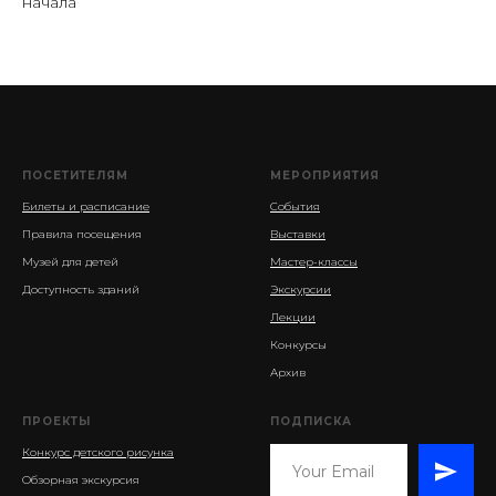
начала
ПОСЕТИТЕЛЯМ
МЕРОПРИЯТИЯ
Билеты и расписание
События
Правила посещения
Выставки
Музей для детей
Мастер-классы
Доступность зданий
Экскурсии
Лекции
Конкурсы
Архив
ПРОЕКТЫ
ПОДПИСКА
Конкурс детского рисунка
Обзорная экскурсия