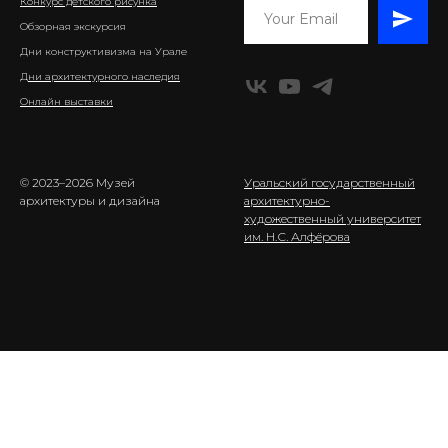
Конкурс детского рисунка
Обзорная экскурсия
Дни конструктивизма на Урале
Дни архитектурного наследия
Онлайн выставки
© 2023–2026 Музей
Уральский государственный
архитектуры и дизайна
архитектурно-
художественный университет
им. Н.С. Алфёрова