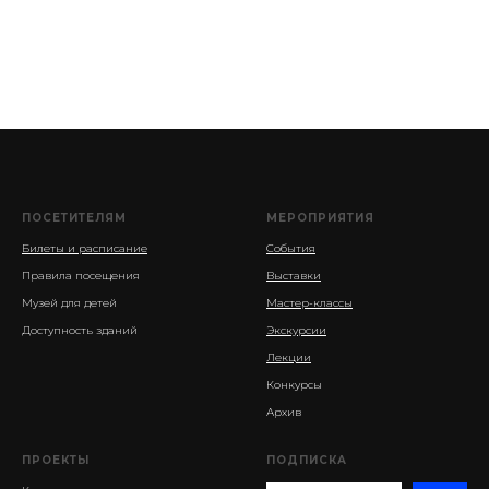
ПОСЕТИТЕЛЯМ
МЕРОПРИЯТИЯ
Билеты и расписание
События
Правила посещения
Выставки
Музей для детей
Мастер-классы
Доступность зданий
Экскурсии
Лекции
Конкурсы
Архив
ПРОЕКТЫ
ПОДПИСКА