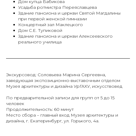
Дом купца Бабикова
Усадьба ротмистра Переяславцева
Здание пансиона и церкви Святой Магдалины
при первой женской гимназии
Концертный зал Маклецкого
Дом С.Е. Тупиковой
Здание пансиона и церкви Алексеевского
реального училища
Экскурсовод: Соловьева Марина Сергеевна,
заведующая экспозиционно-выставочным отделом
Музея архитектуры и дизайна УрГАХУ, искусствовед
По предварительной записи для групп от 5 до 15
человек
Продолжительность: 60 минут
Место сбора – главный вход Музея архитектуры и
дизайна, г. Екатеринбург, ул. Горького, 4а.